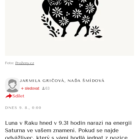
Foto
:
Proženy.cz
JARMILA GRIČOVÁ, NAĎA ŠMÍDOVÁ
Sdílet
DNES 9. 8., 0:00
Luna v Raku hned v 9.31 hodin narazí na energii
Saturna ve vašem znamení. Pokud se najde
odvážlivec, který s vámi hodlá jednat z pozice