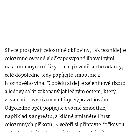
Slivce prospívají celozrnné obiloviny, tak posnídejte
celozrnné ovesné vločky posypané libovolnými
nastrouhanými oříšky. Také jí svědčí antioxidanty,
celé dopoledne tedy popíjejte smoothie z
hroznového vína. K obědu si dejte zeleninové rizoto
a ledový salát zakapaný jablečným octem, který
zkvalitní trávení a usnadňuje vyprazdňování.
Odpoledne opět popíjejte ovocné smoothie,
například z angreštu, a klidně smlsněte i hrst
celozrnných piškotů. K večeři si připravte čočkovou