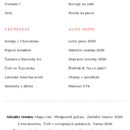
Formule 1
Recept na vafle
NHL
Perník na plech
CESTOVÁNÍ
AUTO MOTO
Kempy v Chorvatsku
Letní pneu 2026
Poprvé letadlem
Dálniční známka 2026
Šumava a Bavorský les
Dopravní novinky 2026
Češi ve Švýcarsku
Řidičák B: Na co platí?
Latinská Amerika levně
Otázky v autoškole
Dolomity s dětmi
Platnost STK
Aktuální témata
Mapy.com
Předpověď počasí
Zatmění Slunce 2026
Cena benzínu
Češi v evropských pohárech
Farma 2026