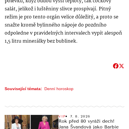
polévku, když budou vyšší teploty, tak čočkový
salát, jelikož i luštěniny slivce prospívají. Pitný
režim je pro tento orgán velice důležitý, a proto se
snažte kromě bylinného nápoje do pozdního
odpoledne v pravidelných intervalech vypít alespoň
1,5 litru minerálky bez bublinek.
Související témata:
Denní horoskop
VIP
7. 8. 2026
Rok před 80 vyráží dech!
Jana Švandová jako Barbie