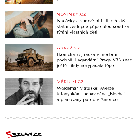
NOVINKY.CZ
Nadávky a surové bití. Jihočeský
státní zástupce půjde před soud za
týrání vlastních dětí
GARÁŽ.CZ
Ikonická vejtřaska v moderní
podobě. Legendární Praga V3S snad
ještě nikdy nevypadala lépe
MÉDIUM.CZ
Waldemar Matuška: Averze
k fanynkám, nenáviděná „Blecha“
a plánovaný porod v Americe