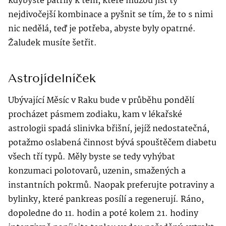
kdybyste patřily k těm, které můžou jíst ty
nejdivočejší kombinace a pyšnit se tím, že to s nimi
nic nedělá, teď je potřeba, abyste byly opatrné.
Žaludek musíte šetřit.
Astrojídelníček
Ubývající Měsíc v Raku bude v průběhu pondělí
procházet pásmem zodiaku, kam v lékařské
astrologii spadá slinivka břišní, jejíž nedostatečná,
potažmo oslabená činnost bývá spouštěčem diabetu
všech tří typů. Měly byste se tedy vyhýbat
konzumaci polotovarů, uzenin, smažených a
instantních pokrmů. Naopak preferujte potraviny a
bylinky, které pankreas posílí a regenerují. Ráno,
dopoledne do 11. hodin a poté kolem 21. hodiny