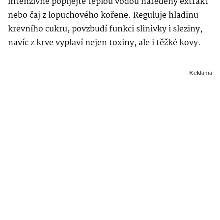
intenzivně popíjejte teplou vodou naředěný extrakt
nebo čaj z lopuchového kořene. Reguluje hladinu
krevního cukru, povzbudí funkci slinivky i sleziny,
navíc z krve vyplaví nejen toxiny, ale i těžké kovy.
Reklama