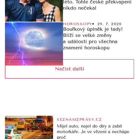
léto. Tohle české překvapení
nikdo nečekal
HOROSKOPY
29. 7. 2026
Bouřkový úplněk je tady!
Blíží se velké změny
a události pro všechna
znamení horoskopu
Načíst další
SEZNAMZPRÁVY.CZ
Míjel auto, najel do díry a zabil
motorkáře. Je ve vězení a nechápe
proč