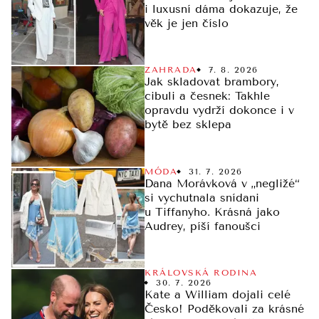
i luxusní dáma dokazuje, že
věk je jen číslo
ZAHRADA
7. 8. 2026
Jak skladovat brambory,
cibuli a česnek: Takhle
opravdu vydrží dokonce i v
bytě bez sklepa
MÓDA
31. 7. 2026
Dana Morávková v „negližé“
si vychutnala snídani
u Tiffanyho. Krásná jako
Audrey, píší fanoušci
KRÁLOVSKÁ RODINA
30. 7. 2026
Kate a William dojali celé
Česko! Poděkovali za krásné