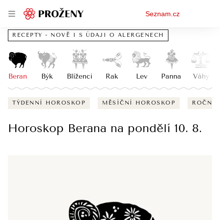
Osobní
Seznam.cz
menu
RECEPTY - NOVĚ I S ÚDAJI O ALERGENECH
Beran
Býk
Blíženci
Rak
Lev
Panna
Váhy
TÝDENNÍ HOROSKOP
MĚSÍČNÍ HOROSKOP
ROČNÍ
Horoskop Berana na pondělí 10. 8.