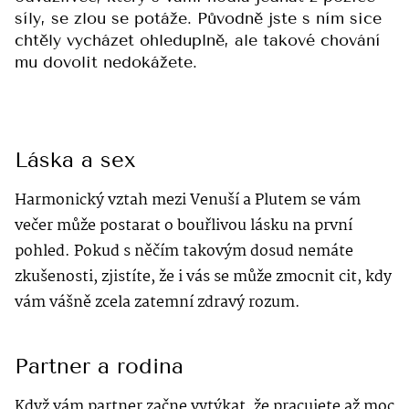
síly, se zlou se potáže. Původně jste s ním sice
chtěly vycházet ohleduplně, ale takové chování
mu dovolit nedokážete.
Láska a sex
Harmonický vztah mezi Venuší a Plutem se vám
večer může postarat o bouřlivou lásku na první
pohled. Pokud s něčím takovým dosud nemáte
zkušenosti, zjistíte, že i vás se může zmocnit cit, kdy
vám vášně zcela zatemní zdravý rozum.
Partner a rodina
Když vám partner začne vytýkat, že pracujete až moc