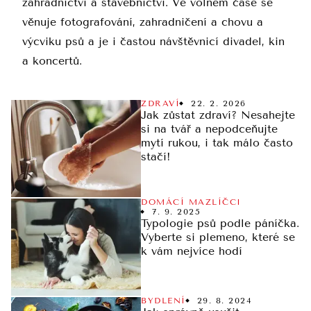
zahradnictví a stavebnictví. Ve volném čase se
věnuje fotografování, zahradničení a chovu a
výcviku psů a je i častou návštěvnicí divadel, kin
a koncertů.
ZDRAVÍ
22. 2. 2026
Jak zůstat zdraví? Nesahejte
si na tvář a nepodceňujte
mytí rukou, i tak málo často
stačí!
DOMÁCÍ MAZLÍČCI
7. 9. 2025
Typologie psů podle páníčka.
Vyberte si plemeno, které se
k vám nejvíce hodí
BYDLENÍ
29. 8. 2024