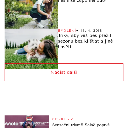
nesmíte zapomenout?
BYDLENÍ
13. 4. 2018
Triky, aby váš pes přežil
sezonu bez klíšťat a jiné
havěti
Načíst další
SPORT.CZ
Senzační triumf! Salač poprvé