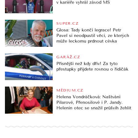
v kariéře vyhrál závod MS
SUPER.CZ
Glosa: Tady končí legrace! Petr
Pavel si neodpustil věci, ze kterých
může leckomu prdnout cévka
GARÁŽ.CZ
Přísnější než kdy dřív! Za tyto
přestupky přijdete rovnou o řidičák
MÉDIUM.CZ
Helena Vondráčková: Naštvání
Pilarové, Přenosilové i P. Jandy.
Helenin otec se snažil průšvih žehlit