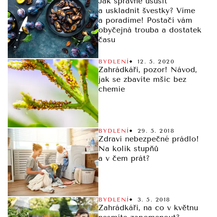
Jak správně usušit
a uskladnit švestky? Víme
a poradíme! Postačí vám
obyčejná trouba a dostatek
času
BYDLENÍ
12. 5. 2020
Zahrádkáři, pozor! Návod,
jak se zbavíte mšic bez
chemie
BYDLENÍ
29. 5. 2018
Zdraví nebezpečné prádlo!
Na kolik stupňů
a v čem prát?
BYDLENÍ
3. 5. 2018
Zahrádkáři, na co v květnu