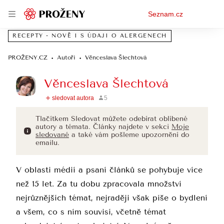
Osobní
Seznam.cz
menu
RECEPTY - NOVĚ I S ÚDAJI O ALERGENECH
PROŽENY.CZ
Autoři
Věnceslava Šlechtová
Věnceslava Šlechtová
Tlačítkem Sledovat můžete odebírat oblíbené
autory a témata. Články najdete v sekci
Moje
sledované
a také vám pošleme upozornění do
emailu.
V oblasti médií a psaní článků se pohybuje více
než 15 let. Za tu dobu zpracovala množství
nejrůznějších témat, nejraději však píše o bydlení
a všem, co s ním souvisí, včetně témat