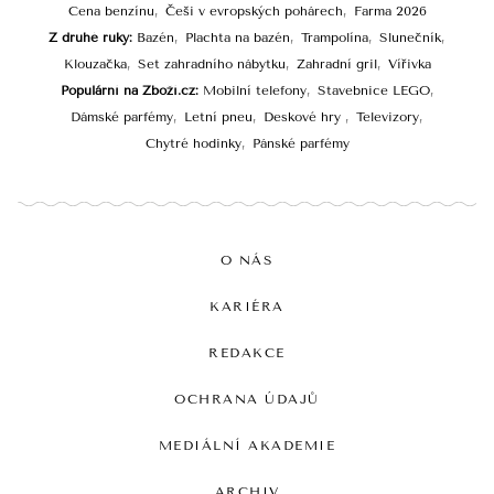
Cena benzínu
Češi v evropských pohárech
Farma 2026
Z druhé ruky
Bazén
Plachta na bazén
Trampolína
Slunečník
Klouzačka
Set zahradního nábytku
Zahradní gril
Vířivka
Populární na Zboží.cz
Mobilní telefony
Stavebnice LEGO
Dámské parfémy
Letní pneu
Deskové hry
Televizory
Chytré hodinky
Pánské parfémy
O NÁS
KARIÉRA
REDAKCE
OCHRANA ÚDAJŮ
MEDIÁLNÍ AKADEMIE
ARCHIV